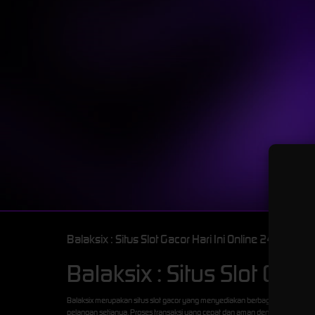
a****1
IDR
4,531,000.00
Gates of Olympus™
matai****5
IDR
4,002,000.00
Gates of Olympus 1000
a****1
IDR
3,934,000.00
Gates of Olympus™
a****1
IDR
3,790,800.00
Sweet Bonanza
a****1
IDR
3,501,600.00
Sweet Bonanza
Balaksix : Situs Slot Gacor Hari Ini Online 24 Jam N
Balaksix : Situs Slot Gac
Balaksix merupakan situs slot gacor yang menyediakan berbagai permainan slo
pelangan setianya. Proses transaksi yang cepat dan aman dengan dukungan dep