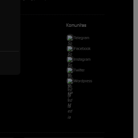
Komunitas
28153106
Telegram
resmi
Facebook
Instagram
Twitter
Wordpress