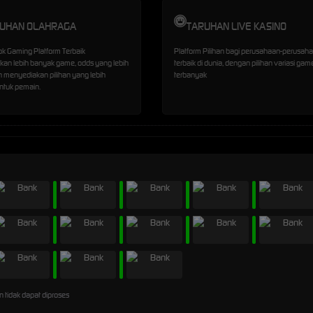
UHAN OLAHRAGA
TARUHAN LIVE KASINO
k Gaming Platform Terbaik
Platform Pilihan bagi perusahaan-perusah
an lebih banyak game, odds yang lebih
terbaik di dunia, dengan pilihan variasi gam
an menyediakan pilihan yang lebih
terbanyak
ntuk pemain.
 tidak dapat diproses