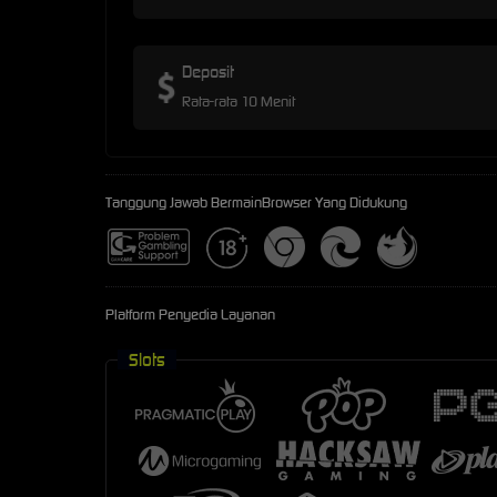
Deposit
Rata-rata 10 Menit
Tanggung Jawab Bermain
Browser Yang Didukung
Platform Penyedia Layanan
Slots