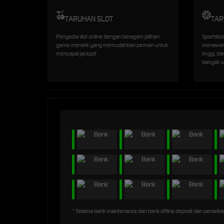
TARUHAN SLOT
TAR
Penyedia slot online dengan beragam pilihan
Sportsboo
game menarik yang memudahkan pemain untuk
menawark
mencapai jackpot
tinggi, d
banyak u
* Selama bank maintenance dan bank offline deposit dan penarikan