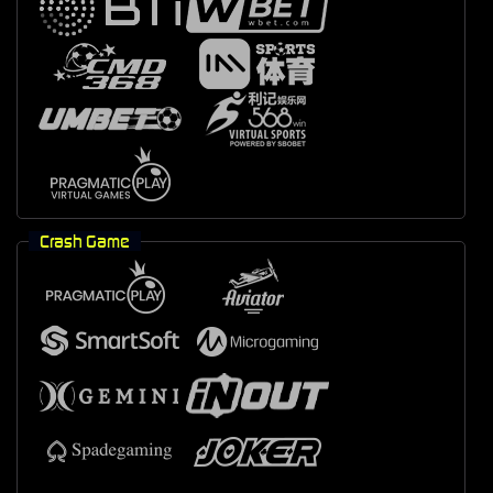
Crash Game