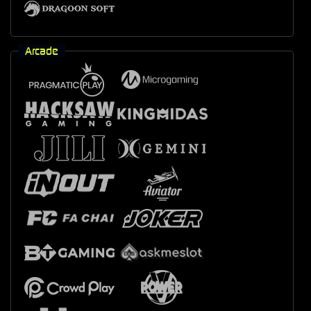
Arcade