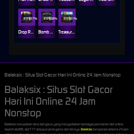
RTP
87%
RTP
88%
RTP
81%
Drop Racing
Bomb Defusal
Treasure Land
Balaksix : Situs Slot Gacor Hari Ini Online 24 Jam Nonstop
Balaksix : Situs Slot Gacor
Hari Ini Online 24 Jam
Nonstop
Balaksix merupakan situs slot gacor yang menyediakan berbagai permainan slot online
seperti slot88, slot777 ataupun jenis game slot lainnya.
Balaksix
beroperasi selama 24 jam