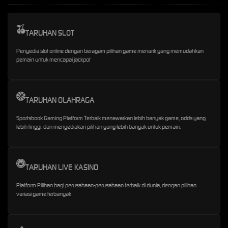
TARUHAN SLOT
Penyedia slot online dengan beragam pilihan game menarik yang memudahkan
pemain untuk mencapai jackpot
TARUHAN OLAHRAGA
Sportsbook Gaming Platform Terbaik menawarkan lebih banyak game, odds yang
lebih tinggi, dan menyediakan pilihan yang lebih banyak untuk pemain.
TARUHAN LIVE KASINO
Platform Pilihan bagi perusahaan-perusahaan terbaik di dunia, dengan pilihan
variasi game terbanyak