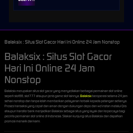
Balaksix : Situs Slot Gacor Hari Ini Online 24 Jam Nonstop
Balaksix : Situs Slot Gacor
Hari Ini Online 24 Jam
Nonstop
Balaksix merupakan situs slot gacor yang menyediakan berbagai permainan slot online
seperti slot88, slot777 ataupun jenis game slot lainnya.
Balaksix
beroperasi selama 24 jam
sehari nonstop dan tanpa lelah memberikan pelayanan terbaik kepada pelangan setianya.
Proses transaksi yang cepat dan aman dengan dukungan depo dan wd instan melalui Qris
ataupun transfer bank menjadikan Balaksix sebagai situs yang layak dan terpercaya bagi
pecinta permainan slot online di Indonesia. Silakan kunjungi situs Balaksix dan dapatkan
promosi menarik dari kami.