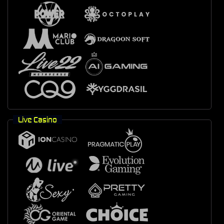
Live Casino