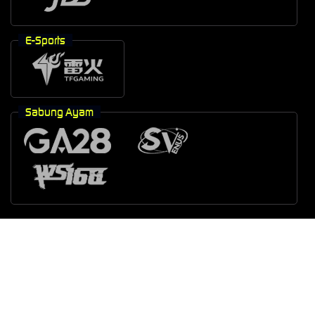
E-Sports
Sabung Ayam