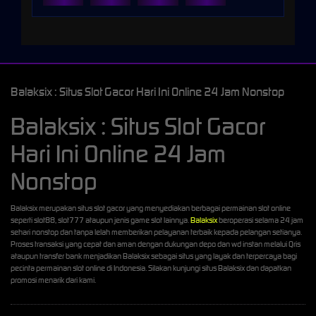
Balaksix : Situs Slot Gacor Hari Ini Online 24 Jam Nonstop
Balaksix : Situs Slot Gacor
Hari Ini Online 24 Jam
Nonstop
Balaksix merupakan situs slot gacor yang menyediakan berbagai permainan slot online
seperti slot88, slot777 ataupun jenis game slot lainnya.
Balaksix
beroperasi selama 24 jam
sehari nonstop dan tanpa lelah memberikan pelayanan terbaik kepada pelangan setianya.
Proses transaksi yang cepat dan aman dengan dukungan depo dan wd instan melalui Qris
ataupun transfer bank menjadikan Balaksix sebagai situs yang layak dan terpercaya bagi
pecinta permainan slot online di Indonesia. Silakan kunjungi situs Balaksix dan dapatkan
promosi menarik dari kami.