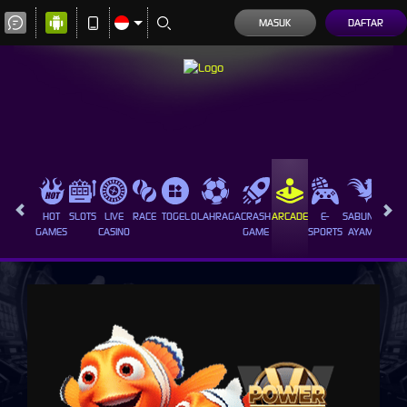
MASUK
DAFTAR
HOT
SLOTS
LIVE
RACE
TOGEL
OLAHRAGA
CRASH
ARCADE
E-
SABUNG
PROM
GAMES
CASINO
GAME
SPORTS
AYAM