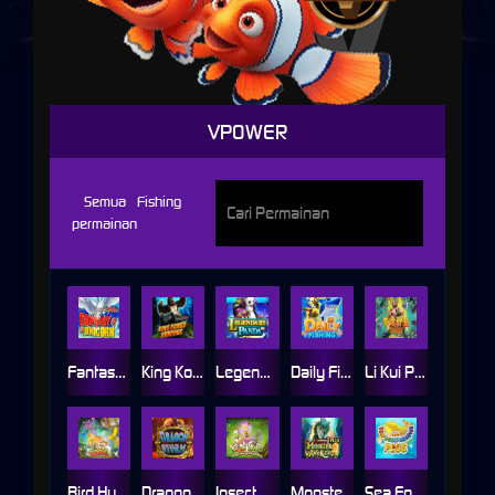
VPOWER
Semua
Fishing
permainan
Fantasy Unicorn
King Kong’s Rampage
Legendary Panda
Daily Fishing
Li Kui Pi Yu
Bird Hunter
Dragon Storm
Insect Paradise
Monster Awaken plus
Sea Food Paradise II Plus