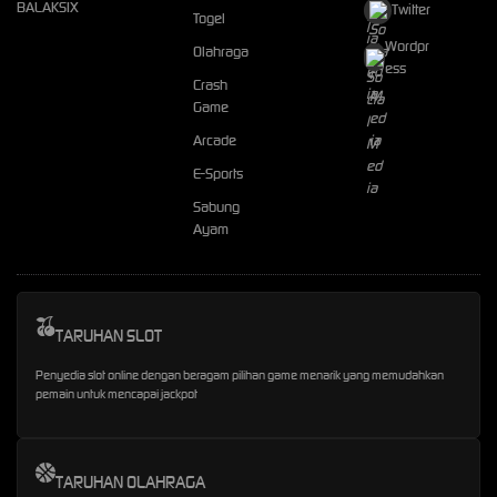
BALAKSIX
Twitter
Togel
Wordpr
Olahraga
ess
Crash
Game
Arcade
E-Sports
Sabung
Ayam
TARUHAN SLOT
Penyedia slot online dengan beragam pilihan game menarik yang memudahkan
pemain untuk mencapai jackpot
TARUHAN OLAHRAGA