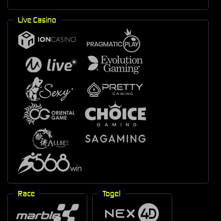
Live Casino
Race
Togel