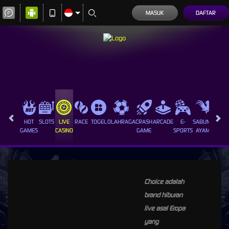
MASUK
DAFTAR
HOT
SLOTS
LIVE
RACE
TOGEL
OLAHRAGA
CRASH
ARCADE
E-
SABUNG
PROM
GAMES
CASINO
GAME
SPORTS
AYAM
Choice adalah
brand hiburan
live asal Eropa
yang