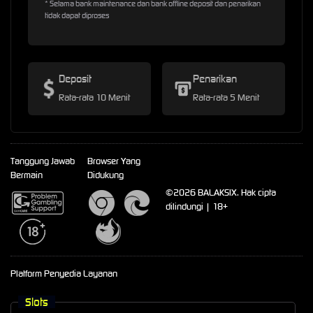
* Selama bank maintenance dan bank offline deposit dan penarikan
tidak dapat diproses
Deposit
Penarikan
Rata-rata 10 Menit
Rata-rata 5 Menit
Tanggung Jawab
Browser Yang
Bermain
Didukung
©2026 BALAKSIX. Hak cipta
dilindungi | 18+
Platform Penyedia Layanan
Slots