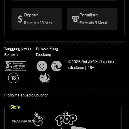
Deposit
Penarikan
Rata-rata 10 Menit
Rata-rata 5 Menit
Tanggung Jawab
Browser Yang
Bermain
Didukung
©2026 BALAKSIX. Hak cipta
dilindungi | 18+
Platform Penyedia Layanan
Slots