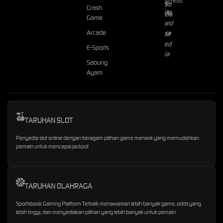
ess
Crash
Game
Arcade
E-Sports
Sabung
Ayam
TARUHAN SLOT
Penyedia slot online dengan beragam pilihan game menarik yang memudahkan
pemain untuk mencapai jackpot
TARUHAN OLAHRAGA
Sportsbook Gaming Platform Terbaik menawarkan lebih banyak game, odds yang
lebih tinggi, dan menyediakan pilihan yang lebih banyak untuk pemain.