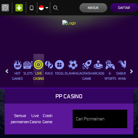
MASUK
DAFTAR
HOT
SLOTS
LIVE
RACE
TOGEL
OLAHRAGA
CRASH
ARCADE
E-
SABUNG
PROM
GAMES
CASINO
GAME
SPORTS
AYAM
PP CASINO
Semua
Live
Crash
permainan
Casino
Game