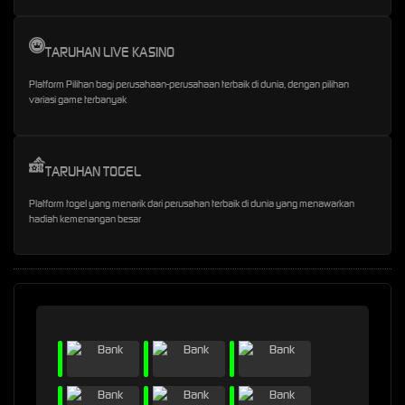
TARUHAN LIVE KASINO
Platform Pilihan bagi perusahaan-perusahaan terbaik di dunia, dengan pilihan
variasi game terbanyak
TARUHAN TOGEL
Platform togel yang menarik dari perusahan terbaik di dunia yang menawarkan
hadiah kemenangan besar