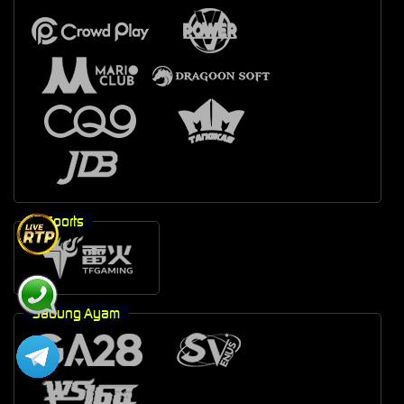
E-Sports
Sabung Ayam