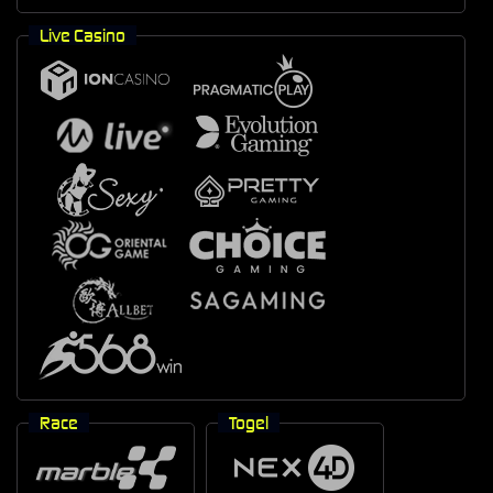
Live Casino
Race
Togel