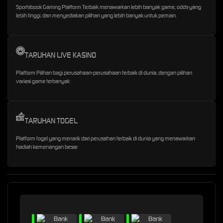
Sportsbook Gaming Platform Terbaik menawarkan lebih banyak game, odds yang
lebih tinggi, dan menyediakan pilihan yang lebih banyak untuk pemain.
TARUHAN LIVE KASINO
Platform Pilihan bagi perusahaan-perusahaan terbaik di dunia, dengan pilihan
variasi game terbanyak
TARUHAN TOGEL
Platform togel yang menarik dari perusahan terbaik di dunia yang menawarkan
hadiah kemenangan besar