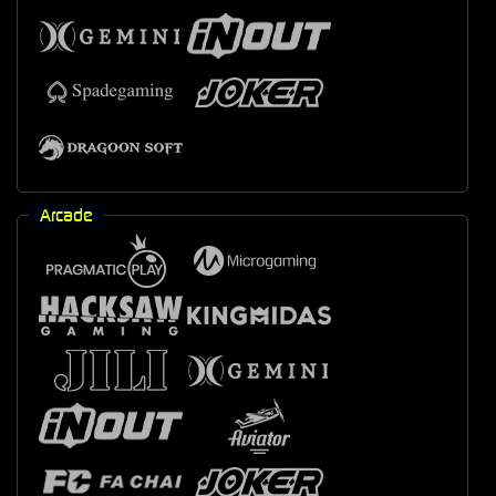
Arcade