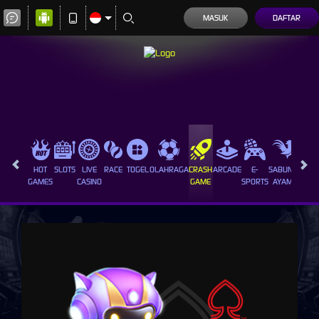
MASUK
DAFTAR
HOT
SLOTS
LIVE
RACE
TOGEL
OLAHRAGA
CRASH
ARCADE
E-
SABUNG
PROM
GAMES
CASINO
GAME
SPORTS
AYAM