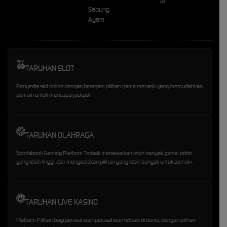
Sabung
Ayam
TARUHAN SLOT
Penyedia slot online dengan beragam pilihan game menarik yang memudahkan
pemain untuk mencapai jackpot
TARUHAN OLAHRAGA
Sportsbook Gaming Platform Terbaik menawarkan lebih banyak game, odds
yang lebih tinggi, dan menyediakan pilihan yang lebih banyak untuk pemain.
TARUHAN LIVE KASINO
Platform Pilihan bagi perusahaan-perusahaan terbaik di dunia, dengan pilihan