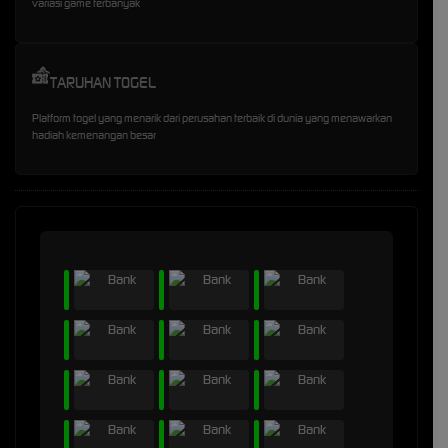
variasi game terbanyak
TARUHAN TOGEL
Platform togel yang menarik dari perusahan terbaik di dunia yang menawarkan
hadiah kemenangan besar