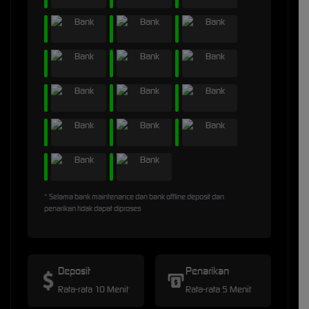
* Selama bank maintenance dan bank offline deposit dan
penarikan tidak dapat diproses
Deposit
Penarikan
Rata-rata 10 Menit
Rata-rata 5 Menit