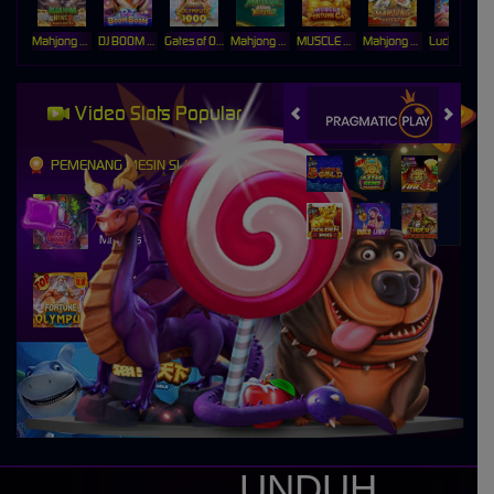
Mahjong Wins 3 – Black Scatter
DJ BOOM BOOM
Gates of Olympus 1000
Mahjong Ways 2
MUSCLE FORTUNE CAT
Mahjong Legend
Lucky Neko
Video Slots Popular
PEMENANG MESIN SLOT
panam****6
IDR
1,879,400.00
Mr Null’s Wicked Wares
mo****9
IDR
1,509,560.00
Fortune of Olympus
sika****7
IDR
823,800.00
Sweet Bonanza 2500
ar****7
IDR
816,420.00
Gates of Olympus 1000
UNDUH