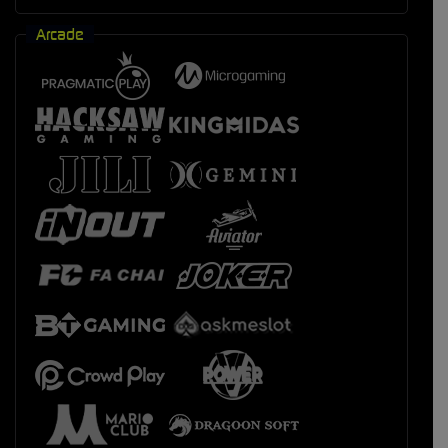
Arcade