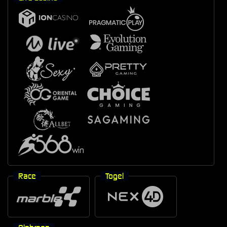
Race
Togel