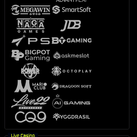
Live Casino