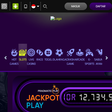
MASUK
DAFTAR
HOT
SLOTS
LIVE
RACE
TOGEL
OLAHRAGA
CRASH
ARCADE
E-
SABUNG
PROM
GAMES
CASINO
GAME
SPORTS
AYAM
IDR
12,734,
JACKPOT
PLAY