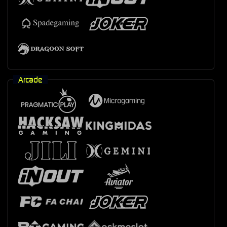
Arcade