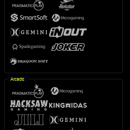
Arcade