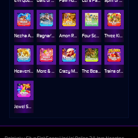
Evil Queen Cauldron
Gate of Ninja
Paw House 2
Let's Party
Spirit of Nine Tails
Nezha And The Dragon Emperor
Ragnar's Conquest
Amon Ra's Relic
Four Scholars
Three Kingdoms Slot
Heavenly Fortune
More & More Love
Crazy Miner
The Beanstalk
Trains of India
Jewel Space