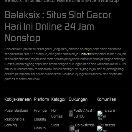
Balaksix : Situs Slot Gacor Hari Ini Online 24 Jam Nonstop
Balaksix : Situs Slot Gacor
Hari Ini Online 24 Jam
Nonstop
Balaksix merupakan situs slot gacor yang menyediakan berbagai permainan slot online
seperti slot88, slot777 ataupun jenis game slot lainnya.
Balaksix
beroperasi selama 24 jam
sehari nonstop dan tanpa lelah memberikan pelayanan terbaik kepada pelangan setianya.
Proses transaksi yang cepat dan aman dengan dukungan depo dan wd instan melalui Qris
ataupun transfer bank menjadikan Balaksix sebagai situs yang layak dan terpercaya bagi
pecinta permainan slot online di Indonesia. Silakan kunjungi situs Balaksix dan dapatkan
promosi menarik dari kami.
Kebijaksanaan
Platform
Kategori
Dukungan
Komunitas
Pusat Bantuan
Promosi
Hot
+62877281
Telegra
Games
53106
m
Responsible
Loyalty
Gaming
Slots
Balaksixres
Facebo
Referral
mi
ok