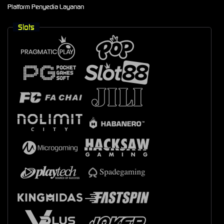
Platform Penyedia Layanan
Slots