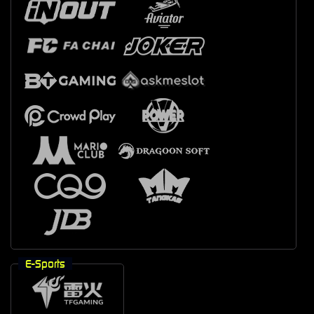
E-Sports