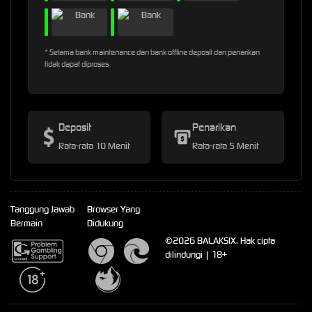
* Selama bank maintenance dan bank offline deposit dan penarikan
tidak dapat diproses
Deposit
Penarikan
Rata-rata 10 Menit
Rata-rata 5 Menit
Tanggung Jawab
Browser Yang
Bermain
Didukung
©2026 BALAKSIX. Hak cipta
dilindungi | 18+