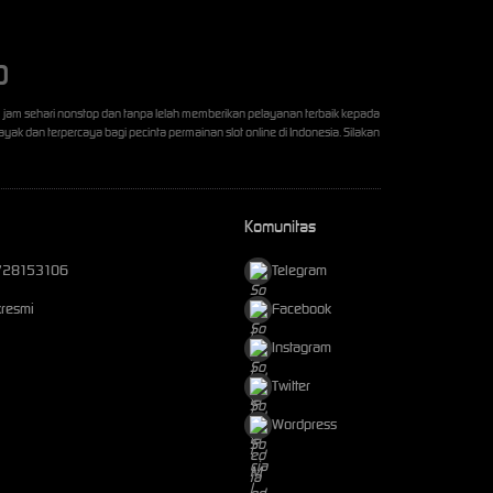
p
 jam sehari nonstop dan tanpa lelah memberikan pelayanan terbaik kepada
ak dan terpercaya bagi pecinta permainan slot online di Indonesia. Silakan
Komunitas
728153106
Telegram
xresmi
Facebook
Instagram
Twitter
Wordpress