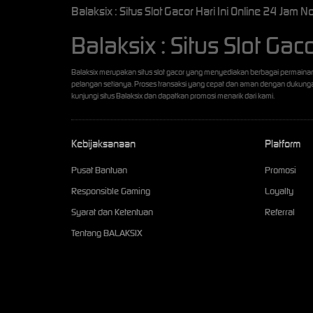
Balaksix : Situs Slot Gacor Hari Ini Online 24 Jam 
Balaksix : Situs Slot Ga
Balaksix merupakan situs slot gacor yang menyediakan berbagai permainan sl
pelangan setianya. Proses transaksi yang cepat dan aman dengan dukungan d
kunjungi situs Balaksix dan dapatkan promosi menarik dari kami.
Kebijaksanaan
Platform
Pusat Bantuan
Promosi
Responsible Gaming
Loyalty
Syarat dan Ketentuan
Referral
Tentang BALAKSIX