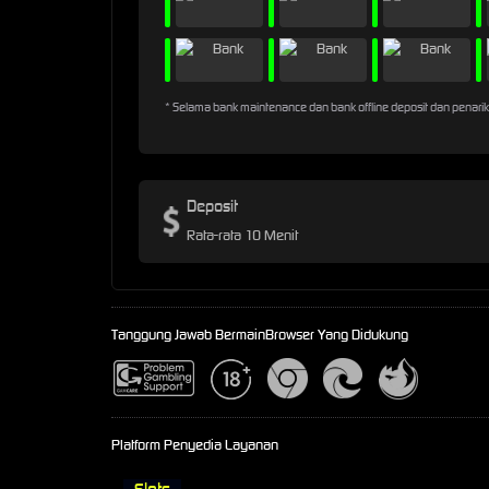
* Selama bank maintenance dan bank offline deposit dan penarik
Deposit
Rata-rata 10 Menit
Tanggung Jawab Bermain
Browser Yang Didukung
Platform Penyedia Layanan
Slots