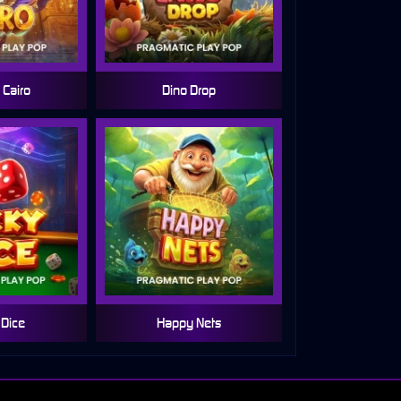
 Cairo
Dino Drop
 Dice
Happy Nets