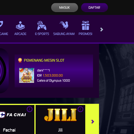
MASUK
DAFTAR
 GAME
ARCADE
E-SPORTS
SABUNG AYAM
PROMOSI
PEMENANG MESIN SLOT
dani****l
IDR
1,503,000.00
Gates of Olympus 1000
r****9
IDR
1,319,000.00
Mahjong Wins - Gong Xi Fa Cai
i
i
i
r****u
IDR
550,020.00
No Limit City
Gates of Gatot Kaca 1000
Fachai
Jili
r****9