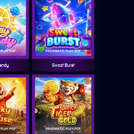
Candy
Sweet Burst