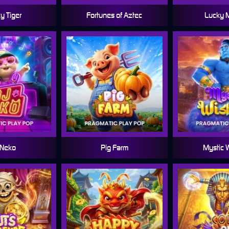
y Tiger
Fortunes of Aztec
Lucky 
 Neko
Pig Farm
Mystic 