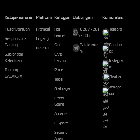
Kebijaksanaan
Platform
Kategori
Dukungan
Komunitas
Pusat Bantuan
Promosi
Hot
+62877281
Telegra
Games
53106
m
Responsible
Loyalty
Gaming
Slots
Balaksixres
Facebo
Referral
mi
ok
Syarat dan
Live
Ketentuan
Casino
Instagra
m
Tentang
Race
BALAKSIX
Twitter
Togel
Wordpr
Olahraga
ess
Crash
Game
Arcade
E-Sports
Sabung
Ayam