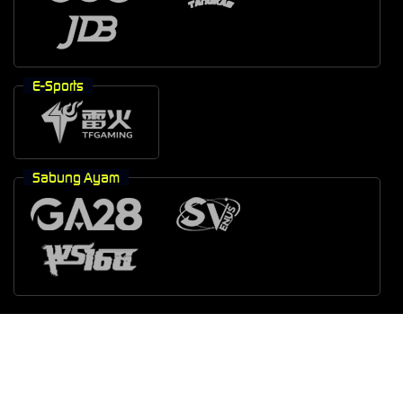
E-Sports
Sabung Ayam