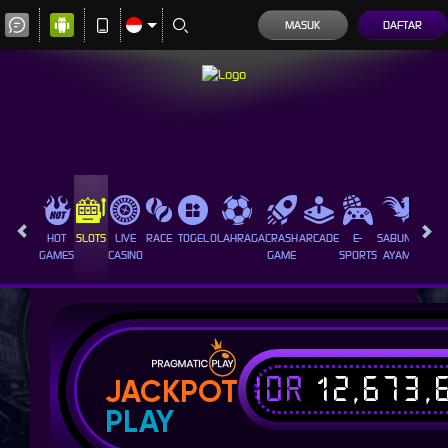
MASUK
DAFTAR
HOT
SLOTS
LIVE
RACE
TOGEL
OLAHRAGA
CRASH
ARCADE
E-
SABUNG
PROM
GAMES
CASINO
GAME
SPORTS
AYAM
IDR
12,673,
JACKPOT
PLAY