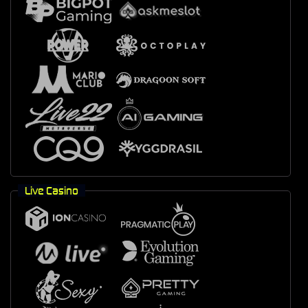
Live Casino