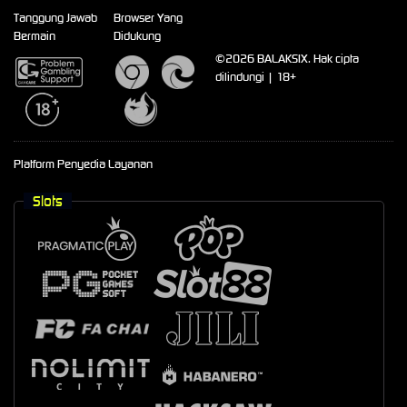
Tanggung Jawab
Browser Yang
Bermain
Didukung
©2026 BALAKSIX. Hak cipta
dilindungi | 18+
Platform Penyedia Layanan
Slots