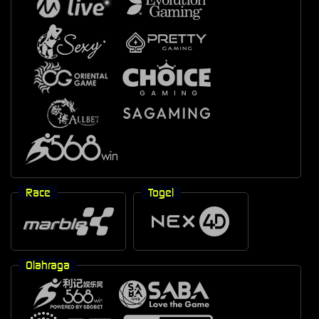
Race
Togel
Olahraga