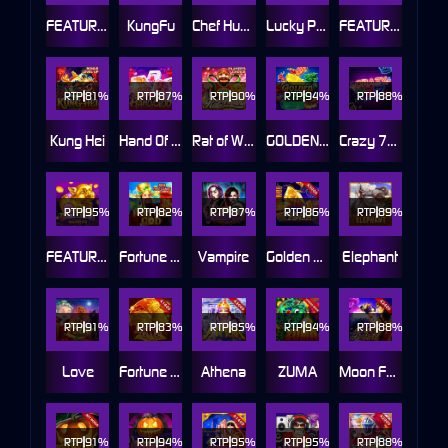
FEATURE BUY・SUPER POWERFUL
KungFu
Chef Husky
Lucky Panda
FEATURE BUY・CHRISTMAS EXPRESS
RTP
81%
RTP
87%
RTP
90%
RTP
94%
RTP
88%
Kung Hei
Hand Of God
Rat of Wealth
GOLDEN JADE
Crazy 777
RTP
95%
RTP
82%
RTP
87%
RTP
86%
RTP
89%
FEATURE BUY - Golden Pig
Fortune God
Vampire
Golden Zongzi
Elephant
RTP
91%
RTP
83%
RTP
85%
RTP
94%
RTP
88%
Love
Fortune Teller
Athena
ZUMA
Moon Festival
RTP
91%
RTP
94%
RTP
95%
RTP
95%
RTP
88%