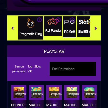
i
i
i
i
i
Facha
Fat Panda
Slot88 x PP
PG Soft
Pragmatic Play
PLAYSTAR
Semua
Top
Slots
permainan
20
RTP
97%
RTP
95%
RTP
96%
RTP
98%
RTP
95%
BOUNTY EXPRESS
MAHJONG WAYS 3
MAHJONG WAYS 3+
MAHJONG：ORIGIN
MAHJONG: ORIGIN 2