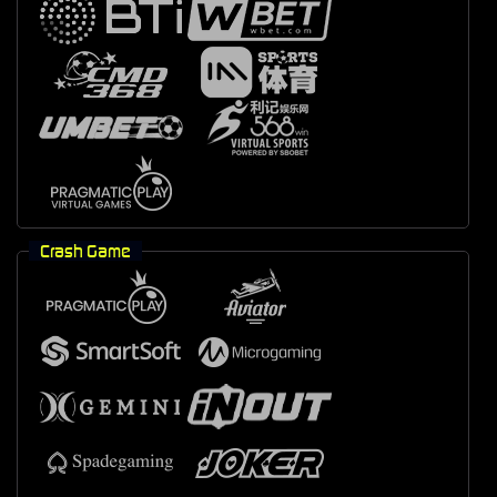
Crash Game