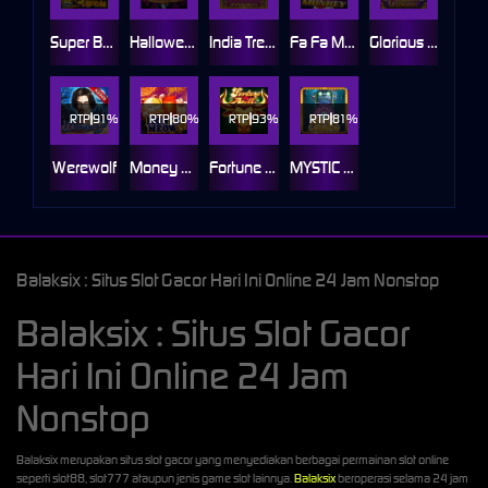
Super Boom
Halloween
India Treasure
Fa Fa Monkey
Glorious Kingdom
RTP
91%
RTP
80%
RTP
93%
RTP
81%
Werewolf
Money Meow
Fortune Bull
MYSTIC LEGEND 2
Balaksix : Situs Slot Gacor Hari Ini Online 24 Jam Nonstop
Balaksix : Situs Slot Gacor
Hari Ini Online 24 Jam
Nonstop
Balaksix merupakan situs slot gacor yang menyediakan berbagai permainan slot online
seperti slot88, slot777 ataupun jenis game slot lainnya.
Balaksix
beroperasi selama 24 jam