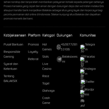
sehari nonstop dan tanpa lelah memberikan pelayanan terbaik kepada pelangan setianya.
Proses transaksi yang cepat dan aman dengan dukungan depo dan wd instan melalui Qris
ataupun transfer bank menjadikan Balaksix sebagai situs yang layak dan terpercaya bagi
pecinta permainan slot online di Indonesia. Silakan kunjungi situs Balaksix dan dapatkan
promosi menarik dari kami.
Kebijaksanaan
Platform
Kategori
Dukungan
Komunitas
Pusat Bantuan
Promosi
Hot
+62877281
Telegra
Games
53106
m
Responsible
Loyalty
Gaming
Slots
Balaksixres
Facebo
Referral
mi
ok
Syarat dan
Live
Ketentuan
Casino
Instagra
m
Tentang
Race
BALAKSIX
Twitter
Togel
Wordpr
Olahraga
ess
Crash
Game