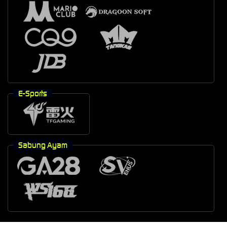
E-Sports
Sabung Ayam