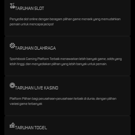
TARUHAN SLOT
Penyedia slot online dengan beragam pilihan game menarik yang memudahkan
pemain untuk mencapai jackpot
TARUHAN OLAHRAGA
Sportsbook Gaming Platform Terbaik menawarkan lebih banyak game, odds yang
lebih tinggi, dan menyediakan pilihan yang lebih banyak untuk pemain.
TARUHAN LIVE KASINO
Platform Pilihan bagi perusahaan-perusahaan terbaik di dunia, dengan pilihan
variasi game terbanyak
TARUHAN TOGEL