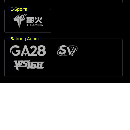
E-Sports
Sabung Ayam