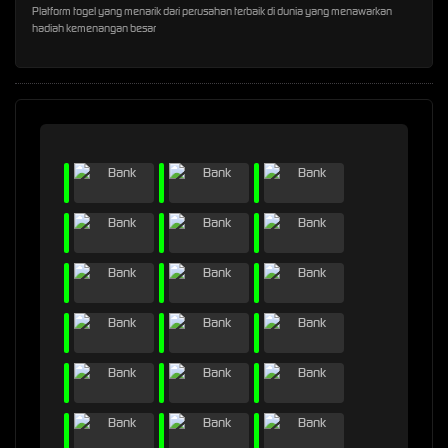
Platform togel yang menarik dari perusahan terbaik di dunia yang menawarkan
hadiah kemenangan besar