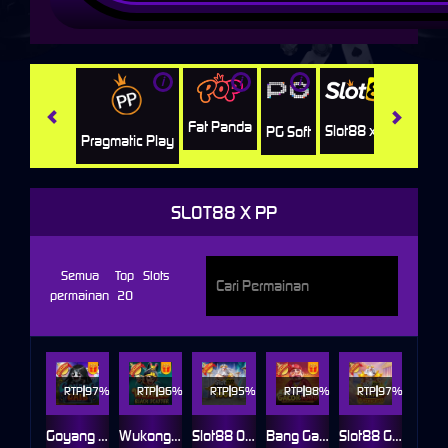
i
i
i
i
i
Facha
Fat Panda
Slot88 x PP
PG Soft
Pragmatic Play
SLOT88 X PP
Semua
Top
Slots
permainan
20
RTP
RTP
96%
RTP
95%
RTP
98%
RTP
97%
Goyang Gaib
Wukong - Black Scatter
Slot88 Olympus 1000
Bang Gacor 1000
Slot88 Gates of Olympus Super Scatter