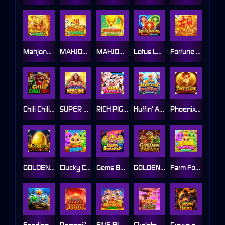
Mahjong Fortune 3
MAHJONG FORTUNE
MAHJONG BONUS
Lotus Lanterns: Dragon's Fortune
Fortune Mahjong
Chili Chili Hot
SUPER HEROINE
RICH PIGGIES
Huffin’ And Puffin’ Rising
Phoenix Link - Collection
GOLDEN DRAGON EGG
Clucky Cash
Gems Bonanza
GOLDEN FAFAFA
Farm Fortune Wheel