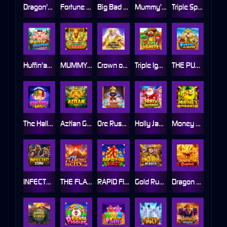
Dragon's Blaze Link
Fortune Gold Pots
Big Bad Wolf
Mummy’s Treasure Quest
Triple Spin Xtreme
Huffin'and Puffin'Jackpot
MUMMY'S CURSE
Crown of Olympus
Triple Ignite
THE PUPPIES IN EGYPT
The Hallowin Bats
Aztlan Gems
Ore Rush: Cart Collector
Holly Jackpot
Money Piggies
INFECTED ZONE
THE FLAME CITY
RAPID FIRE BLAST
Gold Rush Mania
Dragon Link Collection