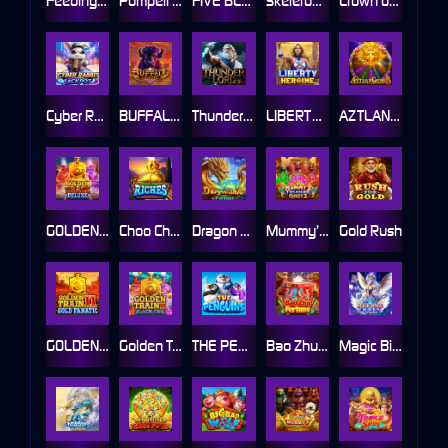
Feeding Time
Pompeii’s Blaze 1000
FIVE BLESSINGS ARRIVE
Skeleton Thief
Crown of Hades
Cyber Rabbit
BUFFALO LEGEND
Thunder Lord
LIBERTY HEROINER
AZTLAN GEMS2
GOLDEN TRAIN DELUXE
Choo Choo Riches
Dragon Link Fortune
Mummy’s Treasure Quest 2
Gold Rush
GOLDEN TRAIN 2
Golden Train Ⅲ: Black Ore
THE PENGUINS
Bao Zhu Fortune
Magic Bingo Queen