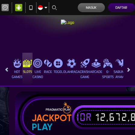
MASUK
DAFTAR
HOT
SLOTS
LIVE
RACE
TOGEL
OLAHRAGA
CRASH
ARCADE
E-
SABUNG
PROM
GAMES
CASINO
GAME
SPORTS
AYAM
IDR
12,672,
JACKPOT
PLAY