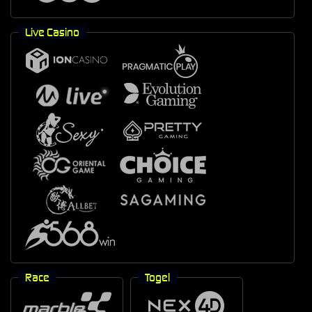
Live Casino
Race
Togel