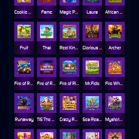
Cookie Pop
Fame
Magic Pearl
Laura
African Wildlife
Fruit
Thai
Reel King Mega
Glorious Rome
Archer
Fire of Route 66
Fire of Rue Royale
Fire of Riverside
Mr.Fido
Fire Wheel
Runaway
TIS The Season
Crazy Restaurant
Sea Realms
Mysterious Witch