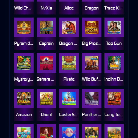
Wild Chuco
NvXia
Alice
Dragon
Three Kingdoms
Pyramid Adventure
Captain
Dragon City
Big Prosperity
Top Gun
Mystery Reels Power Reels
Sahara Gold
Pirate
Wild Buffalo
Indihn Dkehming
Amazon
Orient
Caster Surprise
Panther Moon
Long Teng Hu Xiao