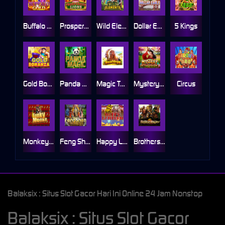
Buffalo Gold
Prosperous Lions
Wild Elements
Dollar Eagle
5 Kings
Gold Bonanza
Panda Magic II
Magic Totem
Mystery Of The Orient
Circus
Monkey Slots
Feng Shen
Happy Lantern
Brothers Kingdom
Balaksix : Situs Slot Gacor Hari Ini Online 24 Jam Nonstop
Balaksix : Situs Slot Gacor