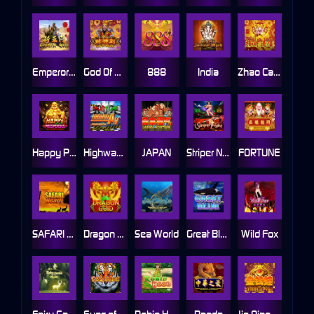
Emperor Gate
God Of Wealth
888
India
Zhao Cai Jin Bao
Happy Prosperous
Highway King
JAPAN
Striper Night
FORTUNE
SAFARI Heat
Dragon Gold
Sea World
Great Blue
Wild Fox