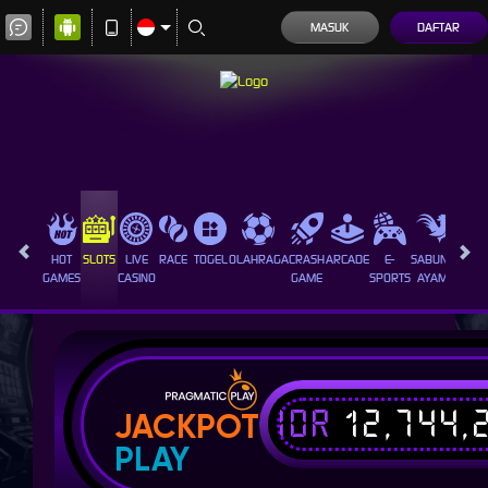
MASUK
DAFTAR
HOT
SLOTS
LIVE
RACE
TOGEL
OLAHRAGA
CRASH
ARCADE
E-
SABUNG
PROM
GAMES
CASINO
GAME
SPORTS
AYAM
IDR
12,744,
JACKPOT
PLAY