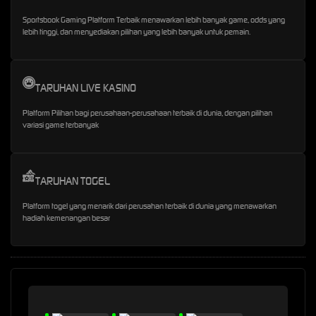
Sportsbook Gaming Platform Terbaik menawarkan lebih banyak game, odds yang
lebih tinggi, dan menyediakan pilihan yang lebih banyak untuk pemain.
TARUHAN LIVE KASINO
Platform Pilihan bagi perusahaan-perusahaan terbaik di dunia, dengan pilihan
variasi game terbanyak
TARUHAN TOGEL
Platform togel yang menarik dari perusahan terbaik di dunia yang menawarkan
hadiah kemenangan besar