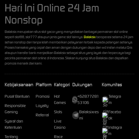
Hari Ini Online 24 Jam
Nonstop
Balaksix merupakan situs slot gacor yang menyediakan berbagai permainan slot online
seperti slot88, slot777 ataupun jenis game slot lainnya.
Balaksix
beroperasi selama 24 jam
sehari nonstop dan tanpa lelah memberikan pelayanan terbaik kepada pelangan setianya.
Proses transaksi yang cepat dan aman dengan dukungan depo dan wd instan melalui Qris
ataupun transfer bank menjadikan Balaksix sebagai situs yang layak dan terpercaya bagi
pecinta permainan slot online di Indonesia. Silakan kunjungi situs Balaksix dan dapatkan
promosi menarik dari kami.
Kebijaksanaan
Platform
Kategori
Dukungan
Komunitas
Pusat Bantuan
Promosi
Hot
+62877281
Telegra
Games
53106
m
Responsible
Loyalty
Gaming
Slots
Balaksixres
Facebo
Referral
mi
ok
Syarat dan
Live
Ketentuan
Casino
Instagra
m
Tentang
Race