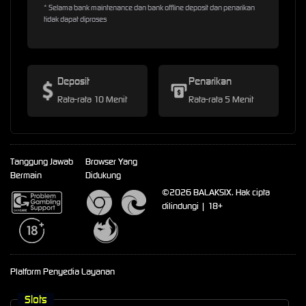
* Selama bank maintenance dan bank offline deposit dan penarikan
tidak dapat diproses
Deposit
Penarikan
Rata-rata 10 Menit
Rata-rata 5 Menit
Tanggung Jawab
Browser Yang
Bermain
Didukung
©2026 BALAKSIX. Hak cipta
dilindungi | 18+
Platform Penyedia Layanan
Slots