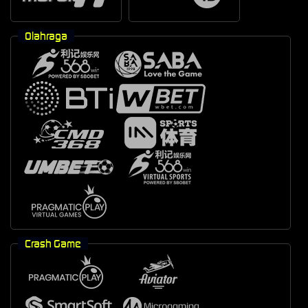
Olahraga
Crash Game