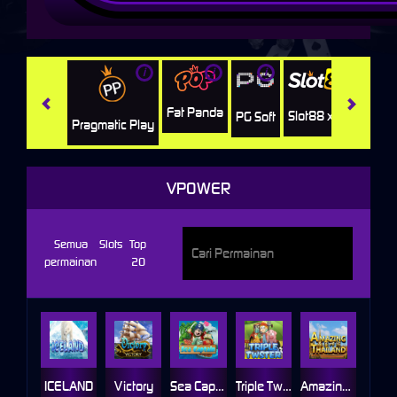
i
i
i
i
i
Facha
Fat Panda
Slot88 x PP
PG Soft
Pragmatic Play
VPOWER
Semua
Slots
Top
permainan
20
ICELAND
Victory
Sea Captain
Triple Twister
Amazing Thailand