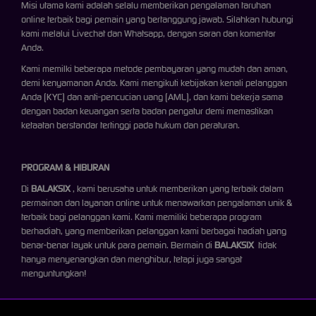
Misi utama kami adalah selalu memberikan pengalaman taruhan
online terbaik bagi pemain yang bertanggung jawab. Silahkan hubungi
kami melalui Livechat dan Whatsapp, dengan saran dan komentar
Anda.
Kami memilki beberapa metode pembayaran yang mudah dan aman,
demi kenyamanan Anda. Kami mengikuti kebijakan kenali pelanggan
Anda (KYC) dan anti-pencucian uang (AML), dan kami bekerja sama
dengan badan keuangan serta badan pengatur demi memastikan
ketaatan berstandar tertinggi pada hukum dan peraturan.
PROGRAM & HIBURAN
Di
BALAKSIX
, kami berusaha untuk memberikan yang terbaik dalam
permainan dan layanan online untuk menawarkan pengalaman unik &
terbaik bagi pelanggan kami. Kami memiliki beberapa program
berhadiah, yang memberikan pelanggan kami berbagai hadiah yang
benar-benar layak untuk para pemain. Bermain di
BALAKSIX
tidak
hanya menyenangkan dan menghibur, tetapi juga sangat
menguntungkan!