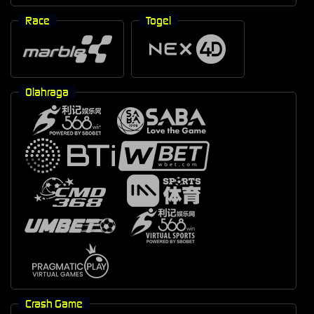
Race
Togel
Olahraga
Crash Game