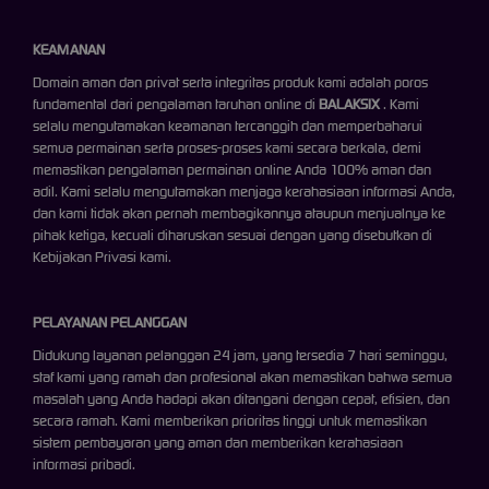
KEAMANAN
Domain aman dan privat serta integritas produk kami adalah poros
fundamental dari pengalaman taruhan online di
BALAKSIX
. Kami
selalu mengutamakan keamanan tercanggih dan memperbaharui
semua permainan serta proses-proses kami secara berkala, demi
memastikan pengalaman permainan online Anda 100% aman dan
adil. Kami selalu mengutamakan menjaga kerahasiaan informasi Anda,
dan kami tidak akan pernah membagikannya ataupun menjualnya ke
pihak ketiga, kecuali diharuskan sesuai dengan yang disebutkan di
Kebijakan Privasi kami.
PELAYANAN PELANGGAN
Didukung layanan pelanggan 24 jam, yang tersedia 7 hari seminggu,
staf kami yang ramah dan profesional akan memastikan bahwa semua
masalah yang Anda hadapi akan ditangani dengan cepat, efisien, dan
secara ramah. Kami memberikan prioritas tinggi untuk memastikan
sistem pembayaran yang aman dan memberikan kerahasiaan
informasi pribadi.