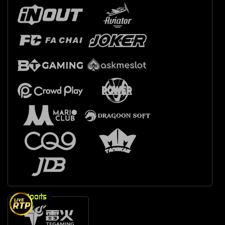
E-Sports