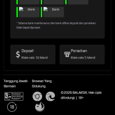
* Selama bank maintenance dan bank offline deposit dan penarikan
tidak dapat diproses
Deposit
Penarikan
Rata-rata 10 Menit
Rata-rata 5 Menit
Tanggung Jawab
Browser Yang
Bermain
Didukung
©2026 BALAKSIX. Hak cipta
dilindungi | 18+