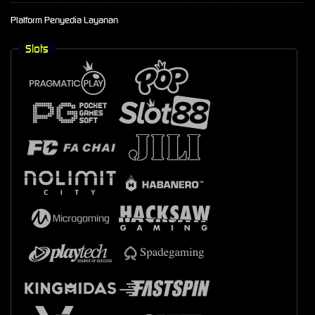
Platform Penyedia Layanan
Slots