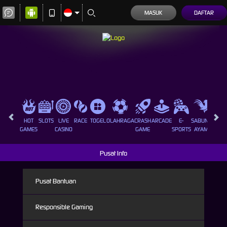
MASUK
DAFTAR
HOT
SLOTS
LIVE
RACE
TOGEL
OLAHRAGA
CRASH
ARCADE
E-
SABUNG
PROM
GAMES
CASINO
GAME
SPORTS
AYAM
Pusat Info
Pusat Bantuan
Responsible Gaming