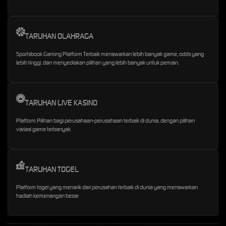
TARUHAN OLAHRAGA
Sportsbook Gaming Platform Terbaik menawarkan lebih banyak game, odds yang
lebih tinggi, dan menyediakan pilihan yang lebih banyak untuk pemain.
TARUHAN LIVE KASINO
Platform Pilihan bagi perusahaan-perusahaan terbaik di dunia, dengan pilihan
variasi game terbanyak
TARUHAN TOGEL
Platform togel yang menarik dari perusahan terbaik di dunia yang menawarkan
hadiah kemenangan besar